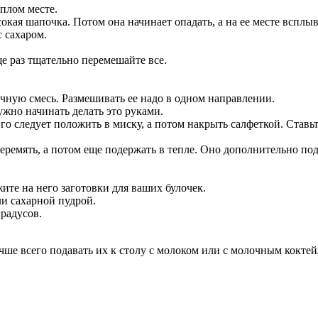
еплом месте.
окая шапочка. Потом она начинает опадать, а на ее месте всплыв
с сахаром.
ще раз тщательно перемешайте все.
чную смесь. Размешивать ее надо в одном направлении.
ужно начинать делать это руками.
го следует положить в миску, а потом накрыть салфеткой. Ставьт
еремять, а потом еще подержать в тепле. Оно дополнительно по
те на него заготовки для ваших булочек.
и сахарной пудрой.
радусов.
чше всего подавать их к столу с молоком или с молочным коктей