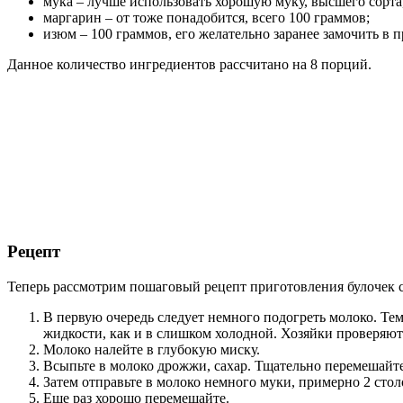
мука – лучше использовать хорошую муку, высшего сорта,
маргарин – от тоже понадобится, всего 100 граммов;
изюм – 100 граммов, его желательно заранее замочить в 
Данное количество ингредиентов рассчитано на 8 порций.
Рецепт
Теперь рассмотрим пошаговый рецепт приготовления булочек 
В первую очередь следует немного подогреть молоко. Те
жидкости, как и в слишком холодной. Хозяйки проверяют м
Молоко налейте в глубокую миску.
Всыпьте в молоко дрожжи, сахар. Тщательно перемешайте
Затем отправьте в молоко немного муки, примерно 2 сто
Еще раз хорошо перемешайте.