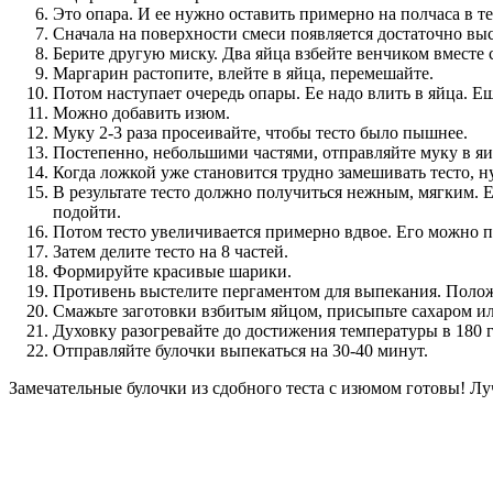
Это опара. И ее нужно оставить примерно на полчаса в т
Сначала на поверхности смеси появляется достаточно выс
Берите другую миску. Два яйца взбейте венчиком вместе 
Маргарин растопите, влейте в яйца, перемешайте.
Потом наступает очередь опары. Ее надо влить в яйца. Е
Можно добавить изюм.
Муку 2-3 раза просеивайте, чтобы тесто было пышнее.
Постепенно, небольшими частями, отправляйте муку в яи
Когда ложкой уже становится трудно замешивать тесто, н
В результате тесто должно получиться нежным, мягким. Е
подойти.
Потом тесто увеличивается примерно вдвое. Его можно п
Затем делите тесто на 8 частей.
Формируйте красивые шарики.
Противень выстелите пергаментом для выпекания. Положи
Смажьте заготовки взбитым яйцом, присыпьте сахаром ил
Духовку разогревайте до достижения температуры в 180 г
Отправляйте булочки выпекаться на 30-40 минут.
Замечательные булочки из сдобного теста с изюмом готовы! Лу