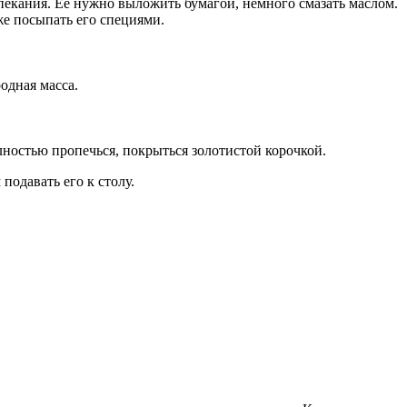
екания. Ее нужно выложить бумагой, немного смазать маслом.
е посыпать его специями.
одная масса.
лностью пропечься, покрыться золотистой корочкой.
подавать его к столу.