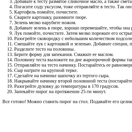
Добавьте к тесту размятое сливочное масло, а также сме
Погасите соду уксусом, тоже отправляйте в тесто. Так о
Картофель помойте, почистите.
Сварите картошку, разомните пюре.
Зелень мелко нарубите ножом.
Добавьте зелень в пюре, хорошо перемешайте, чтобы она
Лук помойте, почистите. Затем мелко порежьте его остр
Разогрейте сковородку с небольшим количеством подсолн
Смешайте лук с картошкой и зеленью. Добавьте специи, п
Разделите тесто на половины.
Берите форму для запекания. Смажьте ее маслом.
Половину теста выложите на дне жаропрочной формы так
Отправляйте на тесто начинку. Постарайтесь ее равномер
Сыр натрите на крупной терке.
Сделайте на начинке шапочку из тертого сыра.
Накрывайте начинку второй половиной теста (постарайтес
Разогрейте духовку до температуры в 170 градусов.
Запекайте пирог на протяжении 25-ти минут.
Все готово! Можно ставить пирог на стол. Подавайте его цели