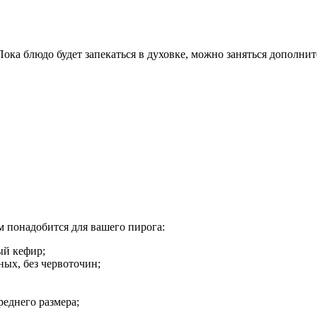
ока блюдо будет запекаться в духовке, можно заняться дополнит
м понадобится для вашего пирога:
ый кефир;
ных, без червоточин;
реднего размера;