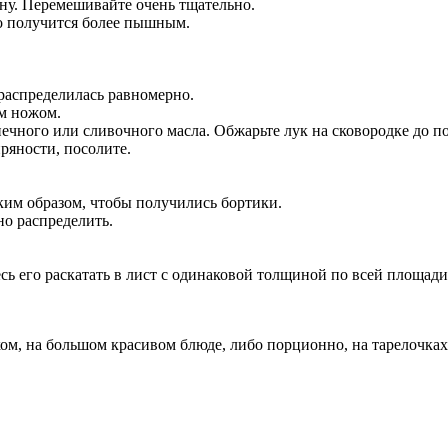
тану. Перемешивайте очень тщательно.
но получится более пышным.
 распределилась равномерно.
ым ножом.
ечного или сливочного масла. Обжарьте лук на сковородке до п
ряности, посолите.
им образом, чтобы получились бортики.
но распределить.
ь его раскатать в лист с одинаковой толщиной по всей площади
ком, на большом красивом блюде, либо порционно, на тарелочках