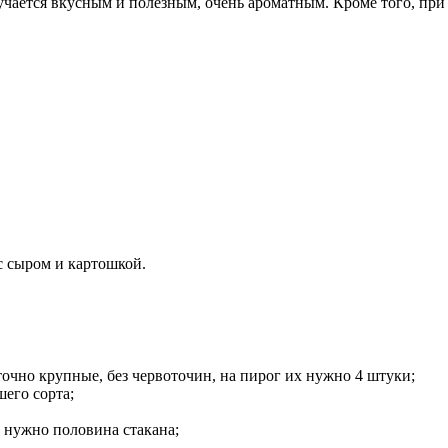
лучается вкусным и полезным, очень ароматным. Кроме того, пр
с сыром и картошкой.
точно крупные, без червоточин, на пирог их нужно 4 штуки;
шего сорта;
е нужно половина стакана;