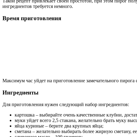
Такой рецепт привлекает своей простотой, при этом пирог по
ингредиентов требуется немного.
Время приготовления
Максимум час уйдет на приготовление замечательного пирога 
Ингредиенты
Для приготовления нужен следующий набор ингредиентов:
картошка – выбирайте очень качественные клубни, доста
муки уйдет всего 2,5 стакана, желательно брать муку выс
яйца куриные – берите два крупных яйца;
сметана – желательно выбирать более жирную сметану, е
сливочное масло – 100 граммов;