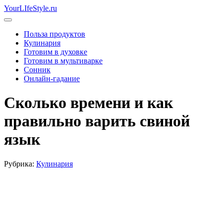
Skip
YourLIfeStyle.ru
to
content
Польза продуктов
Кулинария
Готовим в духовке
Готовим в мультиварке
Сонник
Онлайн-гадание
Сколько времени и как
правильно варить свиной
язык
Рубрика:
Кулинария